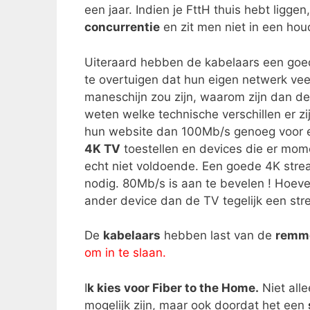
een jaar. Indien je FttH thuis hebt liggen
concurrentie
en zit men niet in een ho
Uiteraard hebben de kabelaars een goe
te overtuigen dat hun eigen netwerk veel
maneschijn zou zijn, waarom zijn dan d
weten welke technische verschillen er z
hun website dan 100Mb/s genoeg voor elk
4K TV
toestellen en devices die er mom
echt niet voldoende. Een goede 4K stre
nodig. 80Mb/s is aan te bevelen ! Hoeve
ander device dan de TV tegelijk een str
De
kabelaars
hebben last van de
remm
om in te slaan.
I
k kies voor Fiber to the Home.
Niet all
mogelijk zijn, maar ook doordat het een