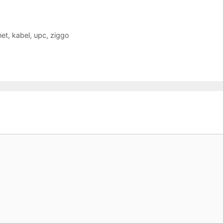
net
,
kabel
,
upc
,
ziggo