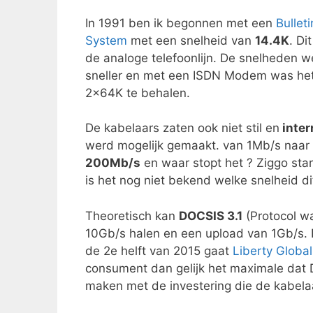
In 1991 ben ik begonnen met een
Bullet
System
met een snelheid van
14.4K
. Di
de analoge telefoonlijn. De snelheden 
sneller en met een ISDN Modem was het
2x64K te behalen.
De kabelaars zaten ook niet stil en
inter
werd mogelijk gemaakt. van 1Mb/s naar
200Mb/s
en waar stopt het ? Ziggo sta
is het nog niet bekend welke snelheid dit
Theoretisch kan
DOCSIS 3.1
(Protocol w
10Gb/s halen en een upload van 1Gb/s. D
de 2e helft van 2015 gaat
Liberty Global
consument dan gelijk het maximale dat D
maken met de investering die de kabel