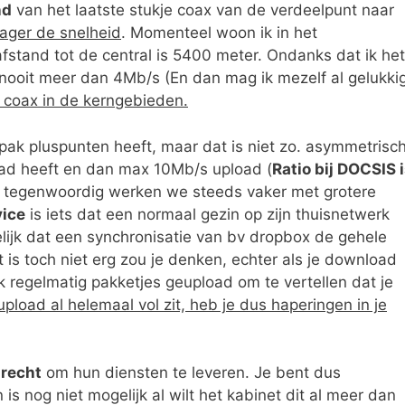
nd
van het laatste stukje coax van de verdeelpunt naar
lager de snelheid
. Momenteel woon ik in het
fstand tot de central is 5400 meter. Ondanks dat ik het
nooit meer dan 4Mb/s (En dan mag ik mezelf al gelukki
t coax in de kerngebieden.
ak pluspunten heeft, maar dat is niet zo. asymmetrisc
ad heeft en dan max 10Mb/s upload (
Ratio bij DOCSIS 
aar tegenwoordig werken we steeds vaker met grotere
vice
is iets dat een normaal gezin op zijn thuisnetwerk
elijk dat een synchronisatie van bv dropbox de gehele
is toch niet erg zou je denken, echter als je download
k regelmatig pakketjes geupload om te vertellen dat je
upload al helemaal vol zit, heb je dus haperingen in je
nrecht
om hun diensten te leveren. Je bent dus
is nog niet mogelijk al wilt het kabinet dit al meer dan