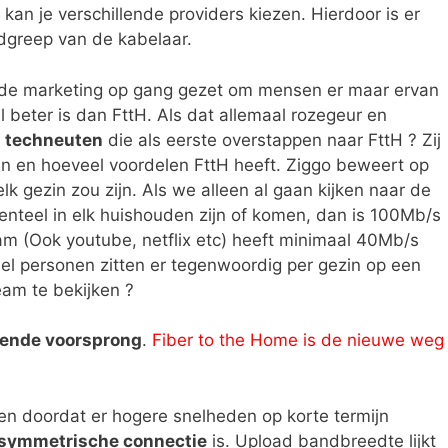
, kan je verschillende providers kiezen. Hierdoor is er
udgreep van de kabelaar.
de marketing op gang gezet om mensen er maar ervan
 beter is dan FttH. Als dat allemaal rozegeur en
e
techneuten
die als eerste overstappen naar FttH ? Zij
ijn en hoeveel voordelen FttH heeft. Ziggo beweert op
 gezin zou zijn. Als we alleen al gaan kijken naar de
enteel in elk huishouden zijn of komen, dan is 100Mb/s
am (Ook youtube, netflix etc) heeft minimaal 40Mb/s
el personen zitten er tegenwoordig per gezin op een
eam te bekijken ?
ende voorsprong
.
Fiber to the Home is de nieuwe weg
een doordat er hogere snelheden op korte termijn
symmetrische connectie
is. Upload bandbreedte lijkt