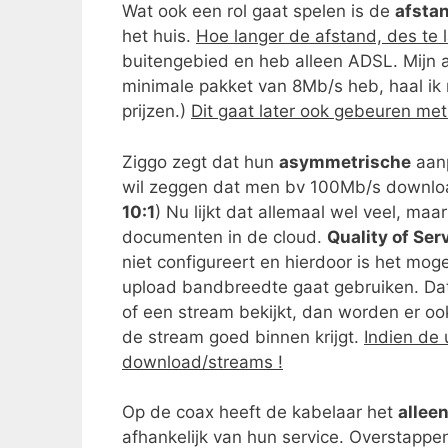
Wat ook een rol gaat spelen is de
afsta
het huis.
Hoe langer de afstand, des te 
buitengebied en heb alleen ADSL. Mijn a
minimale pakket van 8Mb/s heb, haal ik 
prijzen.)
Dit gaat later ook gebeuren me
Ziggo zegt dat hun
asymmetrische
aanp
wil zeggen dat men bv 100Mb/s downlo
10:1
) Nu lijkt dat allemaal wel veel, m
documenten in de cloud.
Quality of Ser
niet configureert en hierdoor is het mog
upload bandbreedte gaat gebruiken. Dat 
of een stream bekijkt, dan worden er oo
de stream goed binnen krijgt.
Indien de 
download/streams !
Op de coax heeft de kabelaar het
allee
afhankelijk van hun service. Overstappen 