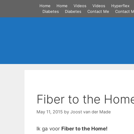
Skip
Home
Home
Videos
Videos
Hyperflex
to
Diabetes
Diabetes
Contact Me
Contact 
content
Fiber to the Hom
May 11, 2015
by
Joost van der Made
Ik ga voor
Fiber to the Home!