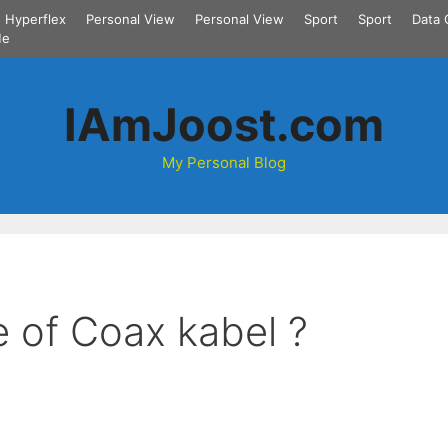
Hyperflex
Personal View
Personal View
Sport
Sport
Data 
Me
IAmJoost.com
My Personal Blog
e of Coax kabel ?