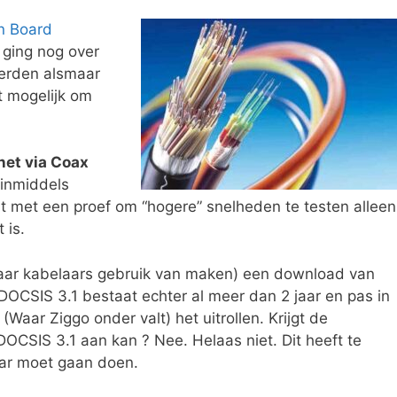
in Board
t ging nog over
werden alsmaar
 mogelijk om
net via Coax
 inmiddels
rt met een proef om “hogere” snelheden te testen alleen
 is.
aar kabelaars gebruik van maken) een download van
OCSIS 3.1 bestaat echter al meer dan 2 jaar en pas in
(Waar Ziggo onder valt) het uitrollen. Krijgt de
OCSIS 3.1 aan kan ? Nee. Helaas niet. Dit heeft te
aar moet gaan doen.