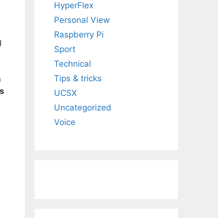
HyperFlex
Personal View
Raspberry Pi
g
Sport
Technical
Tips & tricks
h
is
UCSX
Uncategorized
Voice