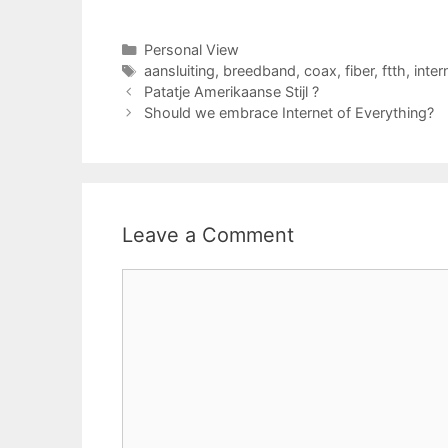
Categories
Personal View
Tags
aansluiting
,
breedband
,
coax
,
fiber
,
ftth
,
inter
Patatje Amerikaanse Stijl ?
Should we embrace Internet of Everything?
Leave a Comment
Comment