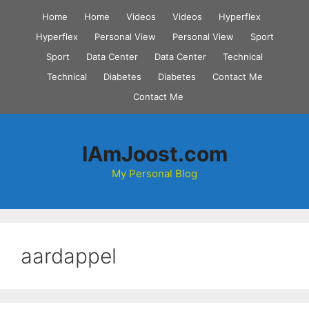
Skip
Home
Home
Videos
Videos
Hyperflex
to
Hyperflex
Personal View
Personal View
Sport
content
Sport
Data Center
Data Center
Technical
Technical
Diabetes
Diabetes
Contact Me
Contact Me
IAmJoost.com
My Personal Blog
aardappel