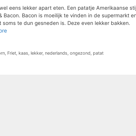
wel eens lekker apart eten. Een patatje Amerikaanse stij
 & Bacon. Bacon is moeilijk te vinden in de supermarkt e
et soms te dun gesneden is. Deze even lekker bakken.
ore
rn
,
Friet
,
kaas
,
lekker
,
nederlands
,
ongezond
,
patat