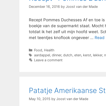
December 16, 2016
by
Joost van der Made
Recept Pommes Duchesses Af en toe is 
boekje van de supermarkt staat. Mocht 
totdat ik het zelf uit mijn hoofd weet.
met teentjes knoflook ongeveer …
Read
Categories
Food
,
Health
Tags
aardappel
,
dinner
,
dutch
,
eten
,
kerst
,
lekker
,
n
Leave a comment
Patatje Amerikaanse Sti
May 10, 2015
by
Joost van der Made