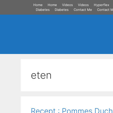
Skip
Home
Home
Videos
Videos
Hyperflex
to
Diabetes
Diabetes
Contact Me
Contact 
content
eten
Recept : Pommes Duche