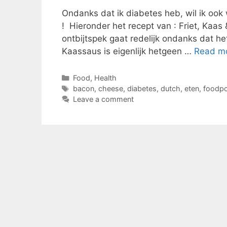
Ondanks dat ik diabetes heb, wil ik ook 
! Hieronder het recept van : Friet, Kaas
ontbijtspek gaat redelijk ondanks dat h
Kaassaus is eigenlijk hetgeen …
Read m
Categories
Food
,
Health
Tags
bacon
,
cheese
,
diabetes
,
dutch
,
eten
,
foodpo
Leave a comment