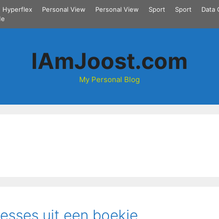
Hyperflex
Personal View
Personal View
Sport
Sport
Data 
Me
IAmJoost.com
My Personal Blog
sses uit een boekje