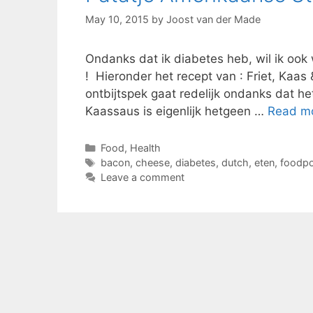
May 10, 2015
by
Joost van der Made
Ondanks dat ik diabetes heb, wil ik ook 
! Hieronder het recept van : Friet, Kaas
ontbijtspek gaat redelijk ondanks dat h
Kaassaus is eigenlijk hetgeen …
Read m
Categories
Food
,
Health
Tags
bacon
,
cheese
,
diabetes
,
dutch
,
eten
,
foodpo
Leave a comment