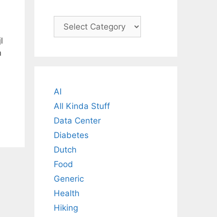
Categories
l
n
AI
All Kinda Stuff
Data Center
Diabetes
Dutch
Food
Generic
Health
Hiking