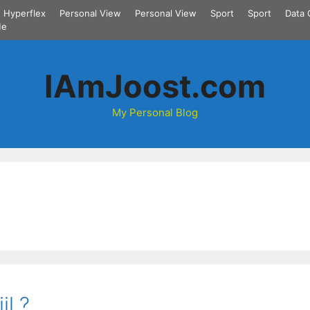
Hyperflex
Personal View
Personal View
Sport
Sport
Data 
Me
IAmJoost.com
My Personal Blog
jl ?