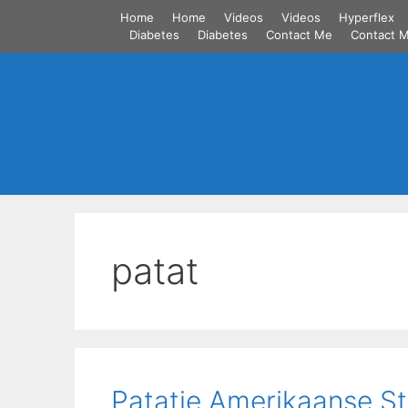
Skip
Home
Home
Videos
Videos
Hyperflex
to
Diabetes
Diabetes
Contact Me
Contact 
content
patat
Patatje Amerikaanse Sti