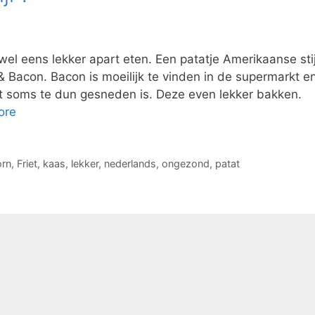
wel eens lekker apart eten. Een patatje Amerikaanse stij
 & Bacon. Bacon is moeilijk te vinden in de supermarkt e
et soms te dun gesneden is. Deze even lekker bakken.
ore
rn
,
Friet
,
kaas
,
lekker
,
nederlands
,
ongezond
,
patat