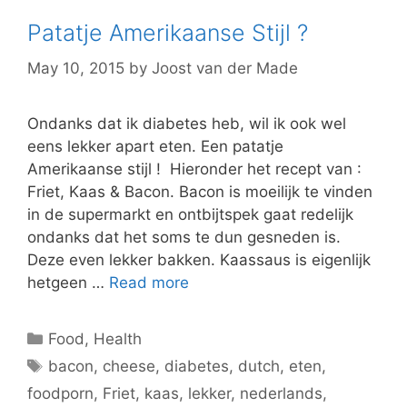
Patatje Amerikaanse Stijl ?
May 10, 2015
by
Joost van der Made
Ondanks dat ik diabetes heb, wil ik ook wel
eens lekker apart eten. Een patatje
Amerikaanse stijl ! Hieronder het recept van :
Friet, Kaas & Bacon. Bacon is moeilijk te vinden
in de supermarkt en ontbijtspek gaat redelijk
ondanks dat het soms te dun gesneden is.
Deze even lekker bakken. Kaassaus is eigenlijk
hetgeen …
Read more
Categories
Food
,
Health
Tags
bacon
,
cheese
,
diabetes
,
dutch
,
eten
,
foodporn
,
Friet
,
kaas
,
lekker
,
nederlands
,