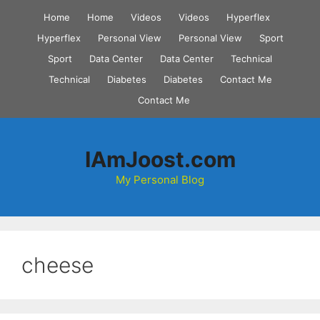
Skip
Home
Home
Videos
Videos
Hyperflex
to
Hyperflex
Personal View
Personal View
Sport
content
Sport
Data Center
Data Center
Technical
Technical
Diabetes
Diabetes
Contact Me
Contact Me
IAmJoost.com
My Personal Blog
cheese