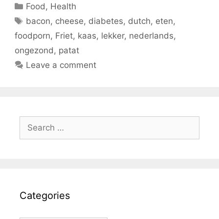
Categories
Food
,
Health
Tags
bacon
,
cheese
,
diabetes
,
dutch
,
eten
,
foodporn
,
Friet
,
kaas
,
lekker
,
nederlands
,
ongezond
,
patat
Leave a comment
Search
for:
Categories