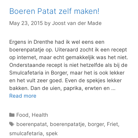
Boeren Patat zelf maken!
May 23, 2015
by
Joost van der Made
Ergens in Drenthe had ik wel eens een
boerenpatatje op. Uiteraard zocht ik een recept
op internet, maar echt gemakkeljik was het niet.
Onderstaande recept is niet hetzelfde als bij de
Smulcafetaria in Borger, maar het is ook lekker
en het vult zeer goed. Even de spekjes lekker
bakken. Dan de uien, paprika, erwten en …
Read more
Categories
Food
,
Health
Tags
boerenpatat
,
boerenpatatje
,
borger
,
Friet
,
smulcafetaria
,
spek