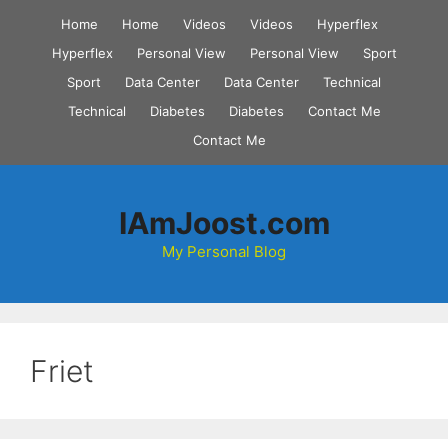
Skip
Home
Home
Videos
Videos
Hyperflex
to
Hyperflex
Personal View
Personal View
Sport
content
Sport
Data Center
Data Center
Technical
Technical
Diabetes
Diabetes
Contact Me
Contact Me
IAmJoost.com
My Personal Blog
Friet