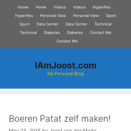
Skip
Home
Home
Videos
Videos
Hyperflex
to
Hyperflex
Personal View
Personal View
Sport
content
Sport
Data Center
Data Center
Technical
Technical
Diabetes
Diabetes
Contact Me
Contact Me
IAmJoost.com
My Personal Blog
Boeren Patat zelf maken!
May 23, 2015
by
Joost van der Made