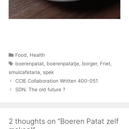
Categories
Food
,
Health
Tags
boerenpatat
,
boerenpatatje
,
borger
,
Friet
,
smulcafetaria
,
spek
CCIE Collaboration Written 400-051
SDN. The old future ?
2 thoughts on “Boeren Patat zelf