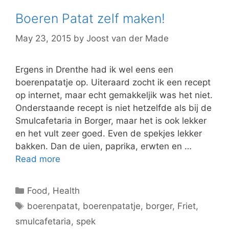
Boeren Patat zelf maken!
May 23, 2015
by
Joost van der Made
Ergens in Drenthe had ik wel eens een
boerenpatatje op. Uiteraard zocht ik een recept
op internet, maar echt gemakkeljik was het niet.
Onderstaande recept is niet hetzelfde als bij de
Smulcafetaria in Borger, maar het is ook lekker
en het vult zeer goed. Even de spekjes lekker
bakken. Dan de uien, paprika, erwten en …
Read more
Categories
Food
,
Health
Tags
boerenpatat
,
boerenpatatje
,
borger
,
Friet
,
smulcafetaria
,
spek