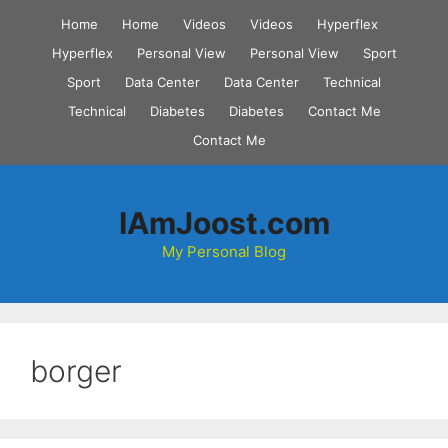
Skip
Home
Home
Videos
Videos
Hyperflex
to
Hyperflex
Personal View
Personal View
Sport
content
Sport
Data Center
Data Center
Technical
Technical
Diabetes
Diabetes
Contact Me
Contact Me
IAmJoost.com
My Personal Blog
borger