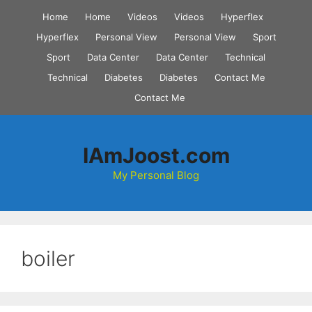
Skip
Home
Home
Videos
Videos
Hyperflex
to
Hyperflex
Personal View
Personal View
Sport
content
Sport
Data Center
Data Center
Technical
Technical
Diabetes
Diabetes
Contact Me
Contact Me
IAmJoost.com
My Personal Blog
boiler