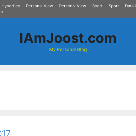
Hyperflex
Personal View
Personal View
Sport
Sport
Data 
Me
IAmJoost.com
My Personal Blog
017