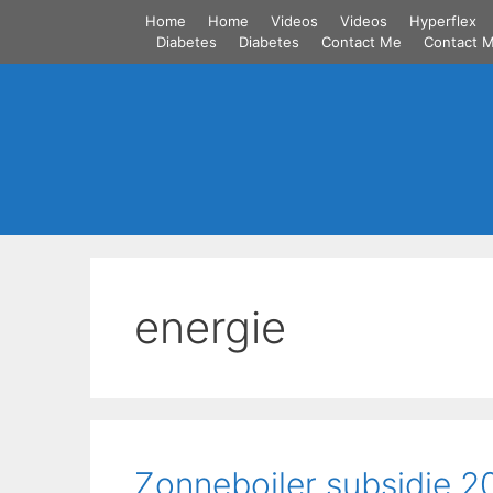
Skip
Home
Home
Videos
Videos
Hyperflex
to
Diabetes
Diabetes
Contact Me
Contact 
content
energie
Zonneboiler subsidie 2