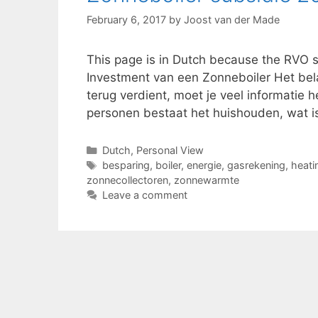
February 6, 2017
by
Joost van der Made
This page is in Dutch because the RVO su
Investment van een Zonneboiler Het bela
terug verdient, moet je veel informatie h
personen bestaat het huishouden, wat is
Categories
Dutch
,
Personal View
Tags
besparing
,
boiler
,
energie
,
gasrekening
,
heati
zonnecollectoren
,
zonnewarmte
Leave a comment