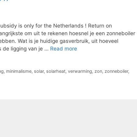
bsidy is only for the Netherlands ! Return on
ngrijkste om uit te rekenen hoesnel je een zonneboiler
ebben. Wat is je huidige gasverbruik, uit hoeveel
 de ligging van je …
Read more
ng
,
minimalisme
,
solar
,
solarheat
,
verwarming
,
zon
,
zonneboiler
,