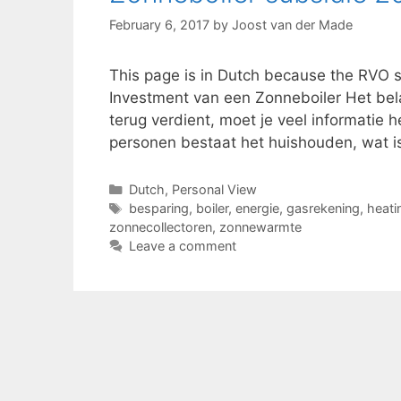
February 6, 2017
by
Joost van der Made
This page is in Dutch because the RVO su
Investment van een Zonneboiler Het bela
terug verdient, moet je veel informatie h
personen bestaat het huishouden, wat is
Categories
Dutch
,
Personal View
Tags
besparing
,
boiler
,
energie
,
gasrekening
,
heati
zonnecollectoren
,
zonnewarmte
Leave a comment