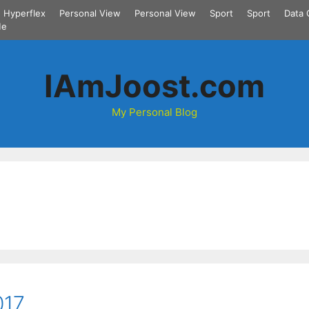
Hyperflex
Personal View
Personal View
Sport
Sport
Data 
Me
IAmJoost.com
My Personal Blog
017