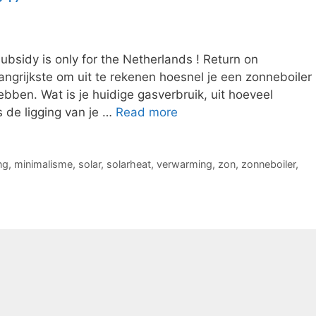
bsidy is only for the Netherlands ! Return on
ngrijkste om uit te rekenen hoesnel je een zonneboiler
ebben. Wat is je huidige gasverbruik, uit hoeveel
 de ligging van je …
Read more
ng
,
minimalisme
,
solar
,
solarheat
,
verwarming
,
zon
,
zonneboiler
,