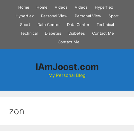
Skip
Home
Home
Videos
Videos
Hyperflex
to
Hyperflex
Personal View
Personal View
Sport
content
Sport
Data Center
Data Center
Technical
Technical
Diabetes
Diabetes
Contact Me
Contact Me
IAmJoost.com
My Personal Blog
zon