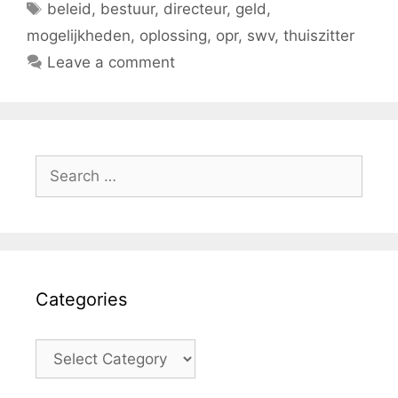
Tags
beleid
,
bestuur
,
directeur
,
geld
,
mogelijkheden
,
oplossing
,
opr
,
swv
,
thuiszitter
Leave a comment
Search
for:
Categories
Categories