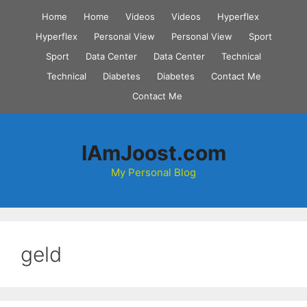
Skip
Home
Home
Videos
Videos
Hyperflex
to
Hyperflex
Personal View
Personal View
Sport
content
Sport
Data Center
Data Center
Technical
Technical
Diabetes
Diabetes
Contact Me
Contact Me
IAmJoost.com
My Personal Blog
geld