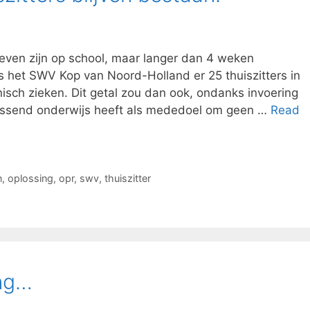
hreven zijn op school, maar langer dan 4 weken
ns het SWV Kop van Noord-Holland er 25 thuiszitters in
nisch zieken. Dit getal zou dan ook, ondanks invoering
 Passend onderwijs heeft als mededoel om geen …
Read
n
,
oplossing
,
opr
,
swv
,
thuiszitter
ing…