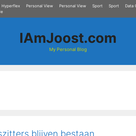
Hyperflex
Personal View
Personal View
Sport
Sport
Data 
Me
IAmJoost.com
My Personal Blog
itters blijven bestaan.