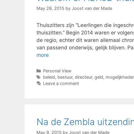
May 28, 2015
by
Joost van der Made
Thuiszitters zijn “Leerlingen die ingesc
thuiszitten.” Begin 2014 waren er volge
de regio, echter dit waren allemaal chro
van passend onderwijs, gelijk blijven.
more
Categories
Personal View
Tags
beleid
,
bestuur
,
directeur
,
geld
,
mogelijkhede
Leave a comment
Na de Zembla uitzend
May 9, 2015
by
Joost van der Made