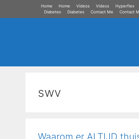
Skip
Home
Home
Videos
Videos
Hyperflex
to
Diabetes
Diabetes
Contact Me
Contact 
content
swv
Waarom er ALTIJD thuisz