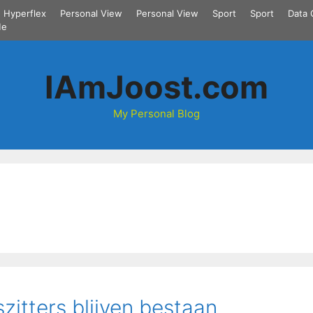
Hyperflex
Personal View
Personal View
Sport
Sport
Data 
Me
IAmJoost.com
My Personal Blog
itters blijven bestaan.