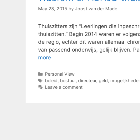
May 28, 2015
by
Joost van der Made
Thuiszitters zijn “Leerlingen die ingesc
thuiszitten.” Begin 2014 waren er volge
de regio, echter dit waren allemaal chro
van passend onderwijs, gelijk blijven.
more
Categories
Personal View
Tags
beleid
,
bestuur
,
directeur
,
geld
,
mogelijkhede
Leave a comment