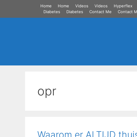
Skip
Home
Home
Videos
Videos
Hyperflex
to
Diabetes
Diabetes
Contact Me
Contact 
content
opr
Waarom er ALTIJD thuisz