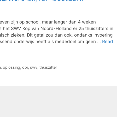
hreven zijn op school, maar langer dan 4 weken
ns het SWV Kop van Noord-Holland er 25 thuiszitters in
nisch zieken. Dit getal zou dan ook, ondanks invoering
 Passend onderwijs heeft als mededoel om geen …
Read
n
,
oplossing
,
opr
,
swv
,
thuiszitter