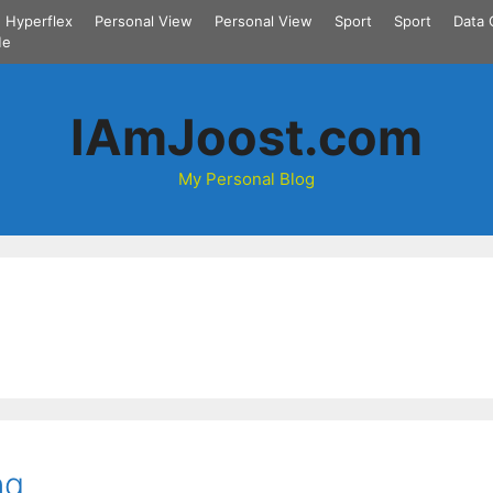
Hyperflex
Personal View
Personal View
Sport
Sport
Data 
Me
IAmJoost.com
My Personal Blog
ing…