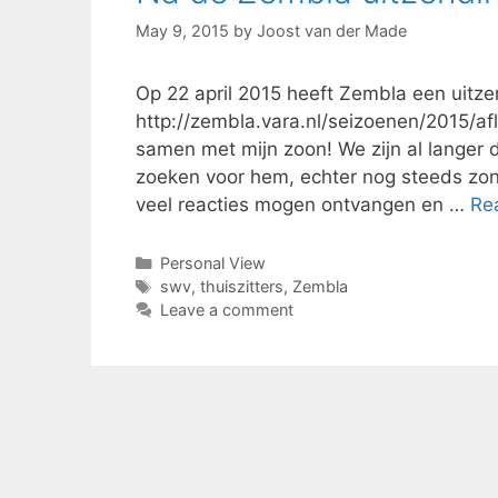
May 9, 2015
by
Joost van der Made
Op 22 april 2015 heeft Zembla een uitze
http://zembla.vara.nl/seizoenen/2015/af
samen met mijn zoon! We zijn al langer 
zoeken voor hem, echter nog steeds zo
veel reacties mogen ontvangen en …
Re
Categories
Personal View
Tags
swv
,
thuiszitters
,
Zembla
Leave a comment