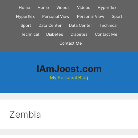
Skip
Home
Home
Videos
Videos
Hyperflex
to
Hyperflex
Personal View
Personal View
Sport
content
Sport
Data Center
Data Center
Technical
Technical
Diabetes
Diabetes
Contact Me
Contact Me
IAmJoost.com
My Personal Blog
Zembla