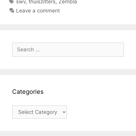
Tags
swv
,
thuiszitters
,
Zembla
Leave a comment
Search
for:
Categories
Categories